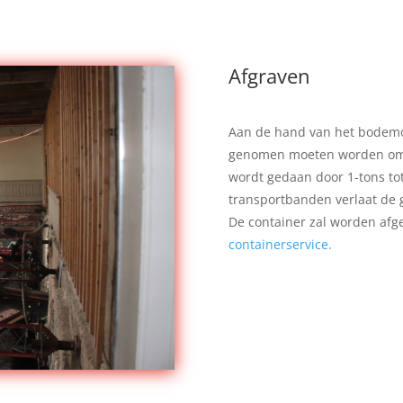
Afgraven
Aan de hand van het bodemo
genomen moeten worden om t
wordt gedaan door 1-tons to
transportbanden verlaat de 
De container zal worden afg
containerservice.