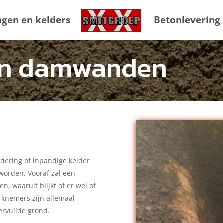
ngen en kelders
Betonlevering
en damwanden
ndering of inpandige kelder
worden. Vooraf zal een
 waaruit blijkt of er wel of
rknemers zijn allemaal
rvuilde grond.